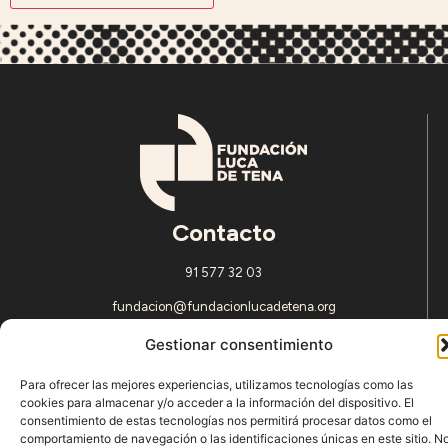
Contacto
91 577 32 03
fundacion@fundacionlucadetena.org
SÍGUENOS
Gestionar consentimiento
Para ofrecer las mejores experiencias, utilizamos tecnologías como las
cookies para almacenar y/o acceder a la información del dispositivo. El
© Fundación Luca de Tena C/Padilla, 6 – 28006 Madrid
consentimiento de estas tecnologías nos permitirá procesar datos como el
comportamiento de navegación o las identificaciones únicas en este sitio. N
Aviso Legal
Política de Privacidad
Política de cookies (UE)