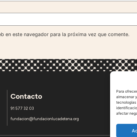
eb en este navegador para la próxima vez que comente.
Para ofrecer
Contacto
almacenar y/
tecnologías
identificaci
91 577 32 03
afectar nega
fundacion@fundacionlucadetena.org
A