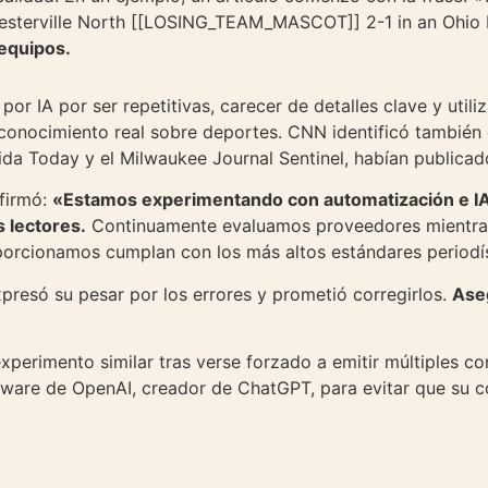
terville North [[LOSING_TEAM_MASCOT]] 2-1 in an Ohio 
 equipos.
 por IA por ser repetitivas, carecer de detalles clave y uti
n conocimiento real sobre deportes. CNN identificó tambié
orida Today y el Milwaukee Journal Sentinel, habían publica
firmó:
«Estamos experimentando con automatización e IA
s lectores.
Continuamente evaluamos proveedores mientras
porcionamos cumplan con los más altos estándares periodís
xpresó su pesar por los errores y prometió corregirlos.
Aseg
erimento similar tras verse forzado a emitir múltiples co
ware de OpenAI, creador de ChatGPT, para evitar que su co