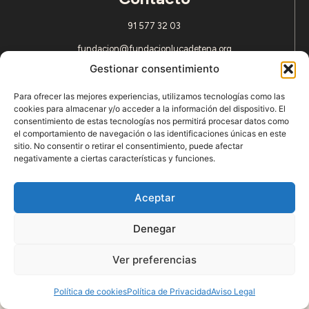
91 577 32 03
fundacion@fundacionlucadetena.org
Gestionar consentimiento
SÍGUENOS
Para ofrecer las mejores experiencias, utilizamos tecnologías como las
cookies para almacenar y/o acceder a la información del dispositivo. El
consentimiento de estas tecnologías nos permitirá procesar datos como
© Fundación Luca de Tena C/Padilla, 6 – 28006 Madrid
el comportamiento de navegación o las identificaciones únicas en este
Aviso Legal
Política de Privacidad
Política de cookies (UE)
sitio. No consentir o retirar el consentimiento, puede afectar
Contacto
negativamente a ciertas características y funciones.
Aceptar
Denegar
Ver preferencias
Política de cookies
Política de Privacidad
Aviso Legal